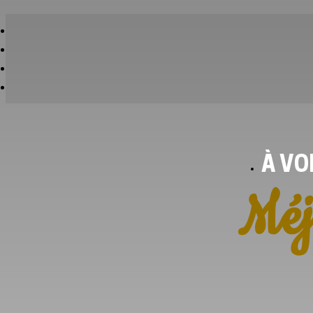
À VO
Méj