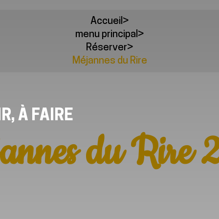
Accueil
>
menu principal
>
Réserver
>
Méjannes du Rire
IR, À FAIRE
annes du Rire 