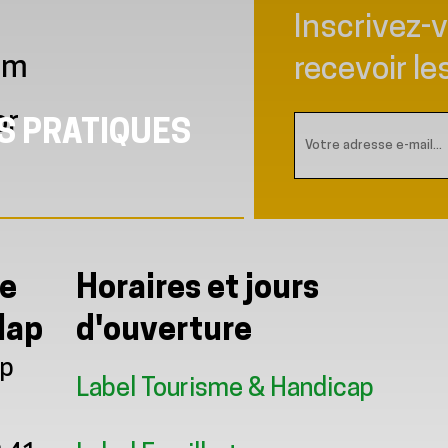
Inscrivez-
am
recevoir le
or
S PRATIQUES
me
Horaires et jours
lap
d'ouverture
ap
Label Tourisme & Handicap