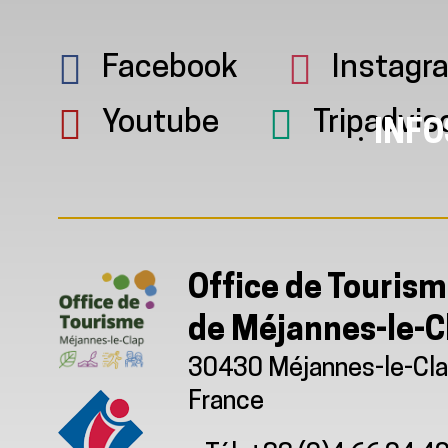
Facebook
Instagr
Youtube
Tripadvis
INFO
Office de Touris
de Méjannes-le-C
30430 Méjannes-le-Cl
France