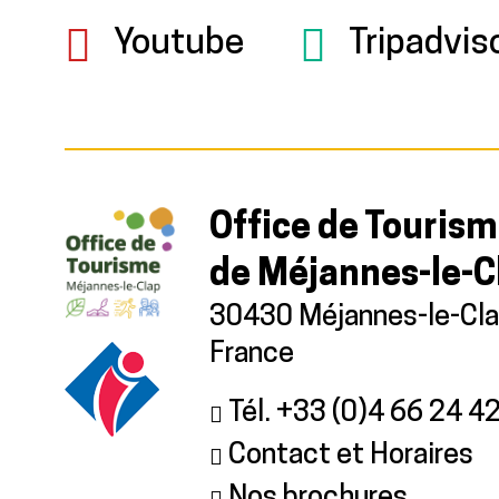
Youtube
Tripadvis
Office de Touris
de Méjannes-le-C
30430 Méjannes-le-Cl
France
Tél. +33 (0)4 66 24 4
Contact et Horaires
Nos brochures