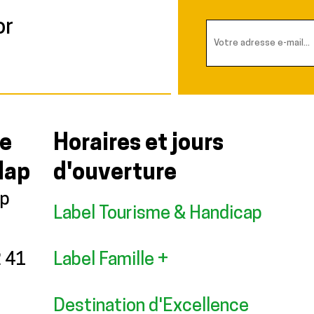
or
me
Horaires et jours
lap
d'ouverture
ap
Label Tourisme & Handicap
2 41
Label Famille +
Destination d'Excellence