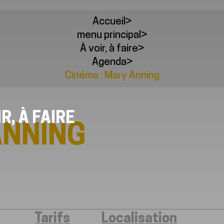
Accueil
>
menu principal
>
À voir, à faire
>
Agenda
>
Cinéma : Mary Anning
IR, À FAIRE
ANNING
Tarifs
Localisation