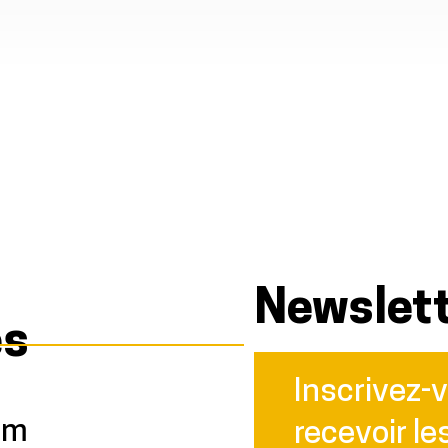
Newslet
és
Inscrivez-
am
recevoir le