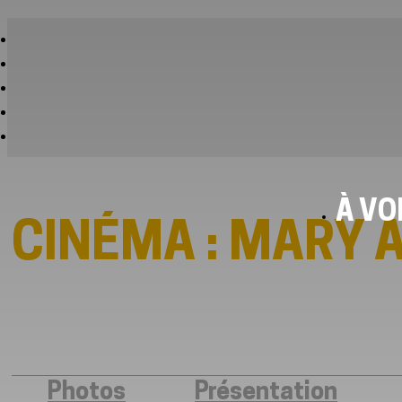
À VO
CINÉMA : MARY 
Photos
Présentation