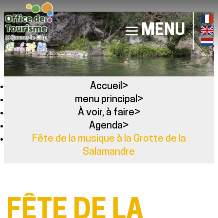
MENU
Accueil
>
menu principal
>
À voir, à faire
>
Agenda
>
Fête de la musique à la Grotte de la
Salamandre
FÊTE DE LA