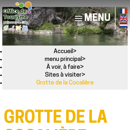
MENU
Accueil
>
menu principal
>
À voir, à faire
>
Sites à visiter
>
Grotte de la Cocalière
GROTTE DE LA