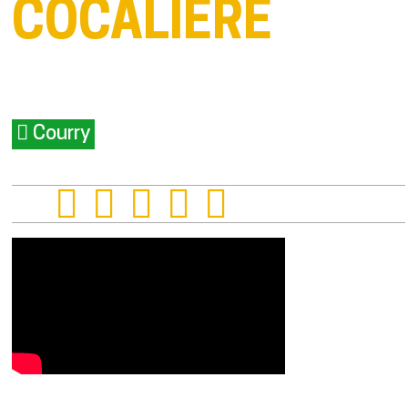
COCALIÈRE
Courry