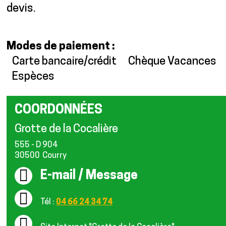
devis.
Modes de paiement :
Carte bancaire/crédit
Chèque Vacances
Espèces
COORDONNÉES
Grotte de la Cocalière
555 - D 904
30500
Courry
E-mail / Message
Tél :
04 66 24 34 74