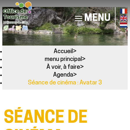
MENU
Accueil
>
menu principal
>
À voir, à faire
>
Agenda
>
Séance de cinéma : Avatar 3
SÉANCE DE